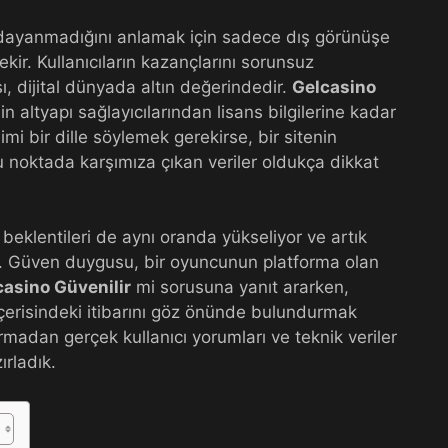
 dayanmadığını anlamak için sadece dış görünüşe
r. Kullanıcıların kazançlarını sorunsuz
ı, dijital dünyada altın değerindedir.
Gelcasino
n altyapı sağlayıcılarından lisans bilgilerine kadar
mi bir dille söylemek gerekirse, bir sitenin
u noktada karşımıza çıkan veriler oldukça dikkat
beklentileri de aynı oranda yükseliyor ve artık
r. Güven duygusu, bir oyuncunun platforma olan
casino Güvenilir
mi sorusuna yanıt ararken,
içerisindeki itibarını göz önünde bulundurmak
ırmadan gerçek kullanıcı yorumları ve teknik veriler
ırladık.