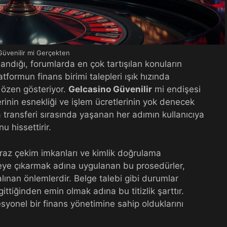
Güvenilir mi Gerçekten
ndığı, forumlarda en çok tartışılan konuların
tformun finans birimi talepleri ışık hızında
 özen gösteriyor.
Gelcasino Güvenilir
mi endişesi
tlerinin esnekliği ve işlem ücretlerinin yok denecek
 transferi sırasında yaşanan her adımın kullanıcıya
u hissettirir.
praz çekim imkanları ve kimlik doğrulama
zeye çıkarmak adına uygulanan bu prosedürler,
alınan önlemlerdir. Belge talebi gibi durumlar
ttiğinden emin olmak adına bu titizlik şarttır.
syonel bir finans yönetimine sahip olduklarını