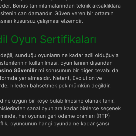
i eder. Bonus tanımlamalarından teknik aksaklıklara
sitenin can damarıdır. Güven veren bir ortamın
sının kusursuz çalışması elzemdir.
il Oyun Sertifikaları
e değil, sunduğu oyunların ne kadar adil olduğuyla
istemlerinin kullanılması, oyun larının dışarıdan
sino Güvenilir
mi sorusunun bir diğer cevabı da,
formda yer almasıdır. Netent, Evolution ve
yerde, hileden bahsetmek pek mümkün değildir.
ndine uygun bir köşe bulabilmesine olanak tanır.
hislerinden sanal oyunlara kadar binlerce seçenek
mında, her oyunun geri ödeme oranları (RTP)
ffaflık, oyuncunun hangi oyunda ne kadar şansı