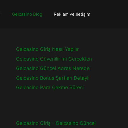
ş
Gelcasino Blog
Reklam ve İletişim
Gelcasino Giriş Nasıl Yapılır
Gelcasino Güvenilir mi Gerçekten
Gelcasino Güncel Adres Nerede
Gelcasino Bonus Şartları Detaylı
Gelcasino Para Çekme Süreci
Gelcasino Giriş - Gelcasino Güncel