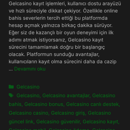
Gelcasino kayıt işlemleri, kullanıcı dostu arayüzü
ve hızlı süreciyle dikkat çekiyor. Özellikle online
bahis severlerin tercih ettiği bu platformda
hesap açmak yalnızca birkaç dakika sürüyor.
Eğer siz de kazançlı bir oyun deneyimi için ilk
adımı atmak istiyorsanız, Gelcasino kayıt
sürecini tamamlamak doğru bir başlangıç
olacak. Platformun sunduğu avantajlar,
kullanıcıların kayıt olma sürecini daha da cazip
…
Devamını oku
Kategoriler
Gelcasino
Etiketler
Gelcasino
,
Gelcasino avantajlar
,
Gelcasino
bahis
,
Gelcasino bonus
,
Gelcasino canlı destek
,
Gelcasino casino
,
Gelcasino giriş
,
Gelcasino
güncel link
,
Gelcasino güvenilir
,
Gelcasino kayıt
,