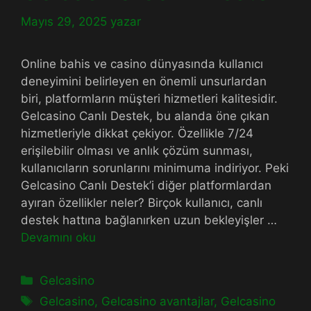
Mayıs 29, 2025
yazar
Online bahis ve casino dünyasında kullanıcı
deneyimini belirleyen en önemli unsurlardan
biri, platformların müşteri hizmetleri kalitesidir.
Gelcasino Canlı Destek, bu alanda öne çıkan
hizmetleriyle dikkat çekiyor. Özellikle 7/24
erişilebilir olması ve anlık çözüm sunması,
kullanıcıların sorunlarını minimuma indiriyor. Peki
Gelcasino Canlı Destek’i diğer platformlardan
ayıran özellikler neler? Birçok kullanıcı, canlı
destek hattına bağlanırken uzun bekleyişler …
Devamını oku
Kategoriler
Gelcasino
Etiketler
Gelcasino
,
Gelcasino avantajlar
,
Gelcasino