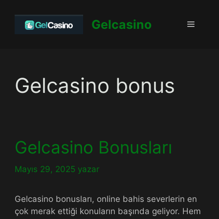
İçeriğe
atla
Gelcasino
Menü
Gelcasino bonus
Gelcasino Bonusları
Mayıs 29, 2025
yazar
Gelcasino bonusları, online bahis severlerin en
çok merak ettiği konuların başında geliyor. Hem