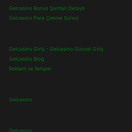
Gelcasino Bonus Şartları Detaylı
Gelcasino Para Çekme Süreci
Gelcasino Giriş - Gelcasino Güncel Giriş
Gelcasino Blog
Reklam ve İletişim
Gelcasino
Gelcasino