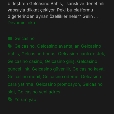
birleştiren Gelcasino Bahis, lisanslı ve denetimli
yapısıyla dikkat çekiyor. Peki bu platformu
diğerlerinden ayıran özellikler neler? Gelin …
Devamını oku
Kategoriler
Gelcasino
Etiketler
Gelcasino
,
Gelcasino avantajlar
,
Gelcasino
bahis
,
Gelcasino bonus
,
Gelcasino canlı destek
,
Gelcasino casino
,
Gelcasino giriş
,
Gelcasino
güncel link
,
Gelcasino güvenilir
,
Gelcasino kayıt
,
Gelcasino mobil
,
Gelcasino ödeme
,
Gelcasino
para yatırma
,
Gelcasino promosyon
,
Gelcasino
slot
,
Gelcasino yeni adres
Yorum yap