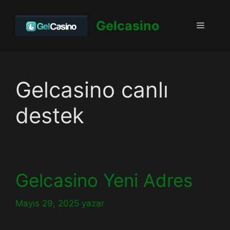
İçeriğe
atla
Gelcasino
Menü
Gelcasino canlı
destek
Gelcasino Yeni Adres
Mayıs 29, 2025
yazar