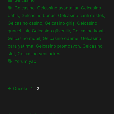
Gelcasino
Etiketler
Gelcasino
,
Gelcasino avantajlar
,
Gelcasino
bahis
,
Gelcasino bonus
,
Gelcasino canlı destek
,
Gelcasino casino
,
Gelcasino giriş
,
Gelcasino
güncel link
,
Gelcasino güvenilir
,
Gelcasino kayıt
,
Gelcasino mobil
,
Gelcasino ödeme
,
Gelcasino
para yatırma
,
Gelcasino promosyon
,
Gelcasino
slot
,
Gelcasino yeni adres
Yorum yap
Sayfa
Sayfa
←
Önceki
1
2