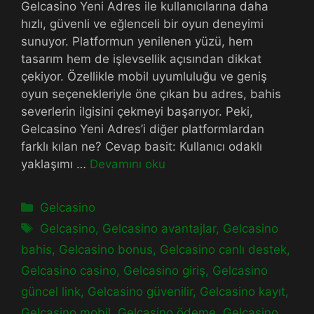
Gelcasino Yeni Adres ile kullanıcılarına daha
hızlı, güvenli ve eğlenceli bir oyun deneyimi
sunuyor. Platformun yenilenen yüzü, hem
tasarım hem de işlevsellik açısından dikkat
çekiyor. Özellikle mobil uyumluluğu ve geniş
oyun seçenekleriyle öne çıkan bu adres, bahis
severlerin ilgisini çekmeyi başarıyor. Peki,
Gelcasino Yeni Adres’i diğer platformlardan
farklı kılan ne? Cevap basit: Kullanıcı odaklı
yaklaşımı …
Devamını oku
Kategoriler
Gelcasino
Etiketler
Gelcasino
,
Gelcasino avantajlar
,
Gelcasino
bahis
,
Gelcasino bonus
,
Gelcasino canlı destek
,
Gelcasino casino
,
Gelcasino giriş
,
Gelcasino
güncel link
,
Gelcasino güvenilir
,
Gelcasino kayıt
,
Gelcasino mobil
,
Gelcasino ödeme
,
Gelcasino