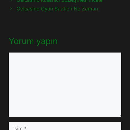
Gelcasino Oyun Saatleri Ne Zaman
Yorum yapın
Yorum
İsim