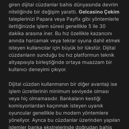
giren dijital cüzdanlar bahis dünyasında devrim
niteliğinde bir değişim yarattı.
Gelcasino Çekim
taleplerinizi Papara veya Payfix gibi yöntemlerle
ilettiğinizde işlem süresi genellikle 5 ile 30
dakika arasına iner. Bu hız özellikle kazancını
anında harcamak veya tekrar oyuna dahil etmek
isteyen kullanıcılar için büyük bir lükstür. Dijital
cüzdanların sunduğu bu hız platformun teknik
altyapısıyla birleştiğinde ortaya muazzam bir
kullanıcı deneyimi çıkıyor.
Dijital cüzdan kullanmanın bir diğer avantajı ise
işlem ücretlerinin minimum seviyede olması
veya hiç olmamasıdır. Bankaların kestiği
komisyonlardan kaçınmak isteyen uyanık
oyuncular genellikle bu modern yöntemlere
yöneliyor. Ayrıca bu cüzdanlar üzerinden yapılan
işlemler banka ekstrelerinde doğrudan bahis