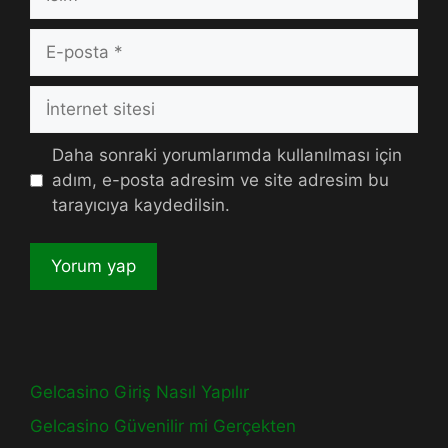
E-
posta
İnternet
sitesi
Daha sonraki yorumlarımda kullanılması için
adım, e-posta adresim ve site adresim bu
tarayıcıya kaydedilsin.
Gelcasino Giriş Nasıl Yapılır
Gelcasino Güvenilir mi Gerçekten