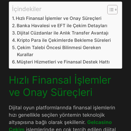
İçindekiler
Hızlı Finansal İşlemler ve Onay Süreçleri
Banka Havalesi ve EFT ile Çekim Detayları
Dijital Cüzdanlar ile Anlık Transfer Avantajı
Kripto Para ile Çekimlerde Bekleme Süreleri
Çekim Talebi Öncesi Bilinmesi Gereken
Kurallar
Müşteri Hizmetleri ve Finansal Destek Hattı
Hızlı Finansal İşlemler
ve Onay Süreçleri
Dijital oyun platformlarında finansal işlemlerin
hızı genellikle seçilen yöntemin teknolojik
altyapısına bağlı olarak şekillenir.
Gelcasino
Çekim
işlemlerinde en çok tercih edilen dijital