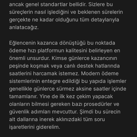
ancak genel standartlar bellidir. Sizlere bu
süreçlerin nasıl işlediğini ve beklenen sürelerin
gerçekte ne kadar olduğunu tüm detaylarıyla
anlatacağız.
Eğlencenin kazanca dönüştüğü bu noktada
ödeme hızı platformun kalitesini belirleyen en
önemli unsurdur. Kimse günlerce kazancının
peşinde koşmak veya canlı destek hatlarında
saatlerini harcamak istemez. Modern ödeme
sistemlerinin entegre edildiği bu yapıda işlemler
genellikle günlerce sürmez aksine saatler içinde
tamamlanır. Yine de ilk kez çekim yapacak
olanların bilmesi gereken bazı prosedürler ve
güvenlik adımları mevcuttur. Şimdi bu sürecin
alt dallarına inerek aklınızdaki tüm soru
işaretlerini giderelim.