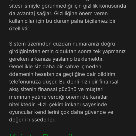
sitesi ismiyle görünmediği için gizlilik konusunda
da avantaj sağlar. Gizliliğine önem veren
kullanıcılar için bu durum paha biçilemez bir
özelliktir.
Sistem üzerinden cüzdan numaranızı doğru
girdiğinizden emin olduktan sonra tek yapmanız
gereken arkanıza yaslanıp beklemektir.
Genellikle siz daha bir kahve içmeden
ödemenin hesabınıza geçtiğine dair bildirim
telefonunuza düşer. Bu denli hızlı bir finansal
akış sitenin finansal gücünü ve müşteri
memnuniyetine verdiği önemi de kanıtlar
niteliktedir. Hızlı çekim imkanı sayesinde
oyuncular kendilerini çok daha güvende ve
değerli hissederler.