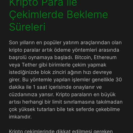
Kripto Para ile
Çekimlerde Bekleme
Süreleri
Son yılların en popüler yatırım araçlarından olan
kripto paralar artık ödeme yöntemleri arasında
başrolü oynamaya başladı. Bitcoin, Ethereum
veya Tether gibi birimlerle çekim yapmak
istediğinizde blok zinciri ağının hızı devreye
girer. Bu yöntemle yapılan işlemler genellikle 30
dakika ile 1 saat içerisinde onaylanır ve
cüzdanınıza yansır. Kripto paraların en büyük
artısı herhangi bir limit sınırlamasına takılmadan
çok yüksek tutarları bile tek seferde çekebilme
imkanıdır.
Kripto çekimlerinde dikkat edilmesi gereken