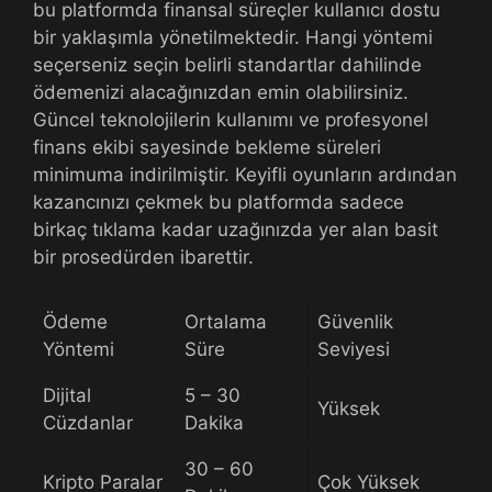
bu platformda finansal süreçler kullanıcı dostu
bir yaklaşımla yönetilmektedir. Hangi yöntemi
seçerseniz seçin belirli standartlar dahilinde
ödemenizi alacağınızdan emin olabilirsiniz.
Güncel teknolojilerin kullanımı ve profesyonel
finans ekibi sayesinde bekleme süreleri
minimuma indirilmiştir. Keyifli oyunların ardından
kazancınızı çekmek bu platformda sadece
birkaç tıklama kadar uzağınızda yer alan basit
bir prosedürden ibarettir.
Ödeme
Ortalama
Güvenlik
Yöntemi
Süre
Seviyesi
Dijital
5 – 30
Yüksek
Cüzdanlar
Dakika
30 – 60
Kripto Paralar
Çok Yüksek