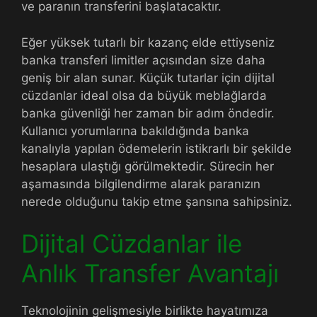
ve paranın transferini başlatacaktır.
Eğer yüksek tutarlı bir kazanç elde ettiyseniz
banka transferi limitler açısından size daha
geniş bir alan sunar. Küçük tutarlar için dijital
cüzdanlar ideal olsa da büyük meblağlarda
banka güvenliği her zaman bir adım öndedir.
Kullanıcı yorumlarına bakıldığında banka
kanalıyla yapılan ödemelerin istikrarlı bir şekilde
hesaplara ulaştığı görülmektedir. Sürecin her
aşamasında bilgilendirme alarak paranızın
nerede olduğunu takip etme şansına sahipsiniz.
Dijital Cüzdanlar ile
Anlık Transfer Avantajı
Teknolojinin gelişmesiyle birlikte hayatımıza