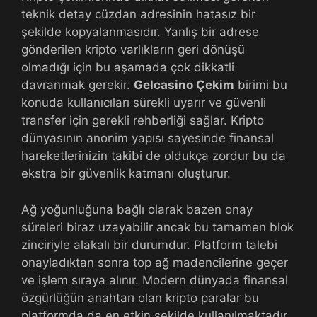
teknik detay cüzdan adresinin hatasız bir
şekilde kopyalanmasıdır. Yanlış bir adrese
gönderilen kripto varlıkların geri dönüşü
olmadığı için bu aşamada çok dikkatli
davranmak gerekir.
Gelcasino Çekim
birimi bu
konuda kullanıcıları sürekli uyarır ve güvenli
transfer için gerekli rehberliği sağlar. Kripto
dünyasının anonim yapısı sayesinde finansal
hareketlerinizin takibi de oldukça zordur bu da
ekstra bir güvenlik katmanı oluşturur.
Ağ yoğunluğuna bağlı olarak bazen onay
süreleri biraz uzayabilir ancak bu tamamen blok
zinciriyle alakalı bir durumdur. Platform talebi
onayladıktan sonra top ağ madencilerine geçer
ve işlem sıraya alınır. Modern dünyada finansal
özgürlüğün anahtarı olan kripto paralar bu
platformda da en etkin şekilde kullanılmaktadır.